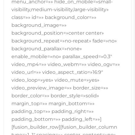
menu_anchor=»» hide_on_mobile=»small-
visibility,medium-visibility,large-visibility»
class=»» id=»» background_color=»»
background_image=»»
background_position=»center center»
background_repeat=»no-repeat» fade=»no»
background_parallax=»none»
enable_mobile=»no» parallax_speed=»0.3″
video_mp4=»» video_webm=»» video_ogv=»»
video_url=»» video_aspect_ratio=»16:9″
video_loop=»yes» video_mute=»yes»
video_preview_image=»» border_size=»»
border_color=»» border_style=»solid»
margin_top=»» margin_bottom=»»
padding_top=»» padding_right=»»
padding_bottom=»» padding_left=»»]
[fusion_builder_row][fusion_builder_column
type=»1_1″ spacing=»» center_content=»no»