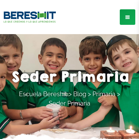
Seder Primaria
Escuela Bereshit
>
Blog
>
Primaria
>
Seder Primaria