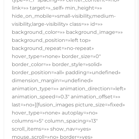
link=»» target=»_self» min_height=»»
hide_on_mobile=»small-visibility,medium-
visibility,large-visibility» class=»» id=»»
background_color=»» background_image=»»
background_position=»left top»
background_repeat=»no-repeat»
hover_type=»none» border_size=»0″
border_color=»» border_style=»solid»
border_position=»all» padding=»undefined»
dimension_margin=»undefined»
animation_type=»» animation_direction=»left»
animation_speed=»0.3″ animation_offset=»»
last=»no»][fusion_images picture_size=»fixed»
hover_type=»none» autoplay=»no»
columns=»5″ column_spacing=»13″
scroll_items=»» show_nav=»yes»
mouse_scroll=»no» border=»yes»