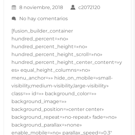
8 noviembre, 2018
c2072120
No hay comentarios
[fusion_builder_container
hundred_percent=»no»
hundred_percent_height=»no»
hundred_percent_height_scroll=»no»
hundred_percent_height_center_content=»y
es» equal_height_columns=»no»
menu_anchor=»» hide_on_mobile=»small-
visibility,medium-visibility,large-visibility»
class=»» id=»» background_color=»»
background_image=»»
background_position=»center center»
background_repeat=»no-repeat» fade=»no»
background_parallax=»none»
enable_mobile=»no» parallax_speed=»0.3″