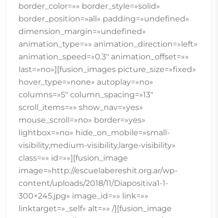
border_color=»» border_style=»solid»
border_position=»all» padding=»undefined»
dimension_margin=»undefined»
animation_type=»» animation_direction=»left»
animation_speed=»0.3″ animation_offset=»»
last=»no»][fusion_images picture_size=»fixed»
hover_type=»none» autoplay=»no»
columns=»5″ column_spacing=»13″
scroll_items=»» show_nav=»yes»
mouse_scroll=»no» border=»yes»
lightbox=»no» hide_on_mobile=»small-
visibility,medium-visibility,large-visibility»
class=»» id=»»][fusion_image
image=»http://escuelabereshit.org.ar/wp-
content/uploads/2018/11/Diapositiva1-1-
300×245.jpg» image_id=»» link=»»
linktarget=»_self» alt=»» /][fusion_image