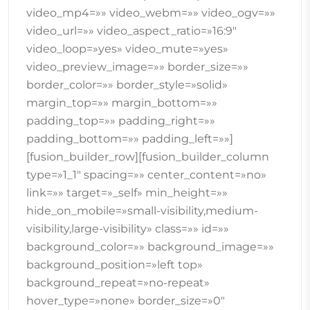
video_mp4=»» video_webm=»» video_ogv=»»
video_url=»» video_aspect_ratio=»16:9″
video_loop=»yes» video_mute=»yes»
video_preview_image=»» border_size=»»
border_color=»» border_style=»solid»
margin_top=»» margin_bottom=»»
padding_top=»» padding_right=»»
padding_bottom=»» padding_left=»»]
[fusion_builder_row][fusion_builder_column
type=»1_1″ spacing=»» center_content=»no»
link=»» target=»_self» min_height=»»
hide_on_mobile=»small-visibility,medium-
visibility,large-visibility» class=»» id=»»
background_color=»» background_image=»»
background_position=»left top»
background_repeat=»no-repeat»
hover_type=»none» border_size=»0″