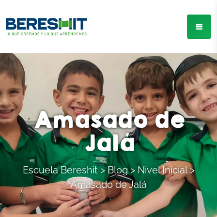
Amasado de
Jalá
Escuela Bereshit
>
Blog
>
Nivel Inicial
>
Amasado de Jalá