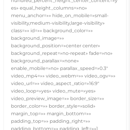
hundred_percent_height_center_content=»y
es» equal_height_columns=»no»
menu_anchor=»» hide_on_mobile=»small-
visibility,medium-visibility,large-visibility»
class=»» id=»» background_color=»»
background_image=»»
background_position=»center center»
background_repeat=»no-repeat» fade=»no»
background_parallax=»none»
enable_mobile=»no» parallax_speed=»0.3″
video_mp4=»» video_webm=»» video_ogv=»»
video_url=»» video_aspect_ratio=»16:9″
video_loop=»yes» video_mute=»yes»
video_preview_image=»» border_size=»»
border_color=»» border_style=»solid»
margin_top=»» margin_bottom=»»
padding_top=»» padding_right=»»
padding_bottom=»» padding_left=»»]