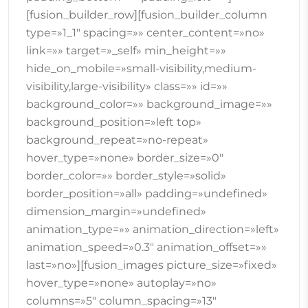
[fusion_builder_row][fusion_builder_column
type=»1_1″ spacing=»» center_content=»no»
link=»» target=»_self» min_height=»»
hide_on_mobile=»small-visibility,medium-
visibility,large-visibility» class=»» id=»»
background_color=»» background_image=»»
background_position=»left top»
background_repeat=»no-repeat»
hover_type=»none» border_size=»0″
border_color=»» border_style=»solid»
border_position=»all» padding=»undefined»
dimension_margin=»undefined»
animation_type=»» animation_direction=»left»
animation_speed=»0.3″ animation_offset=»»
last=»no»][fusion_images picture_size=»fixed»
hover_type=»none» autoplay=»no»
columns=»5″ column_spacing=»13″