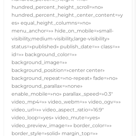
hundred_percent_height_scroll=»no»
hundred_percent_height_center_content=»y
es» equal_height_columns=»no»
menu_anchor=»» hide_on_mobile=»small-
visibility,medium-visibility,large-visibility»
status=»published» publish_date=»» class=»»
id=»» background_color=»»
background_image=»»
background_position=»center center»
background_repeat=»no-repeat» fade=»no»
background_parallax=»none»
enable_mobile=»no» parallax_speed=»0.3″
video_mp4=»» video_webm=»» video_ogv=»»
video_url=»» video_aspect_ratio=»16:9″
video_loop=»yes» video_mute=»yes»
video_preview_image=»» border_color=»»
border_style=»solid» margin_top=»»