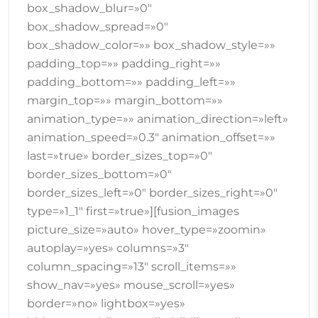
box_shadow_blur=»0″
box_shadow_spread=»0″
box_shadow_color=»» box_shadow_style=»»
padding_top=»» padding_right=»»
padding_bottom=»» padding_left=»»
margin_top=»» margin_bottom=»»
animation_type=»» animation_direction=»left»
animation_speed=»0.3″ animation_offset=»»
last=»true» border_sizes_top=»0″
border_sizes_bottom=»0″
border_sizes_left=»0″ border_sizes_right=»0″
type=»1_1″ first=»true»][fusion_images
picture_size=»auto» hover_type=»zoomin»
autoplay=»yes» columns=»3″
column_spacing=»13″ scroll_items=»»
show_nav=»yes» mouse_scroll=»yes»
border=»no» lightbox=»yes»