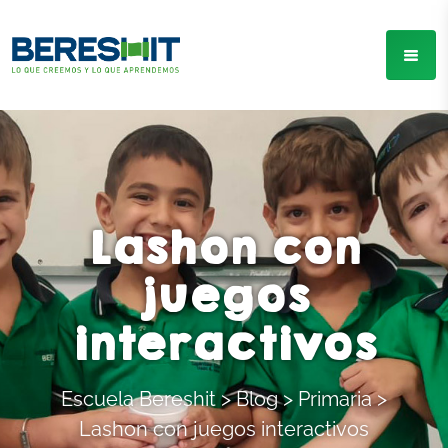
Lashon con
juegos
interactivos
Escuela Bereshit
>
Blog
>
Primaria
>
Lashon con juegos interactivos