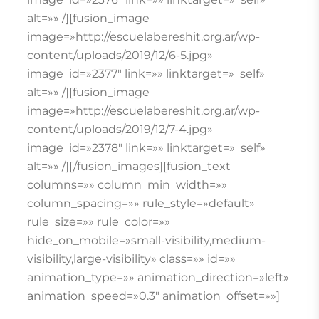
alt=»» /][fusion_image
image=»http://escuelabereshit.org.ar/wp-
content/uploads/2019/12/6-5.jpg»
image_id=»2377″ link=»» linktarget=»_self»
alt=»» /][fusion_image
image=»http://escuelabereshit.org.ar/wp-
content/uploads/2019/12/7-4.jpg»
image_id=»2378″ link=»» linktarget=»_self»
alt=»» /][/fusion_images][fusion_text
columns=»» column_min_width=»»
column_spacing=»» rule_style=»default»
rule_size=»» rule_color=»»
hide_on_mobile=»small-visibility,medium-
visibility,large-visibility» class=»» id=»»
animation_type=»» animation_direction=»left»
animation_speed=»0.3″ animation_offset=»»]