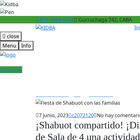
011-5263-0768
Gurruchaga 742, CABA
In
close
Menu
Info
Admisión
Fiesta de Shabuot co
Escuela Bereshit
>
Blog
>
Nivel Inicial
>
Fiesta de S
7 junio, 2023
c2072120
No hay comentari
¡Shabuot compartido! ¡Di
de Sala de 4 una activida