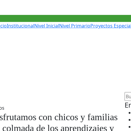
icio
Institucional
Nivel Inicial
Nivel Primario
Proyectos Especia
n las familias
habuot con las familias
E
os
sfrutamos con chicos y familias
d colmada de los aprendizajes y